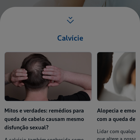
Calvície
Mitos e verdades: remédios para
Alopecia e emoci
queda de cabelo causam mesmo
com a queda de c
disfunção sexual?
Lidar com qualquer
que altere a nossa 
A calvície, também conhecida como