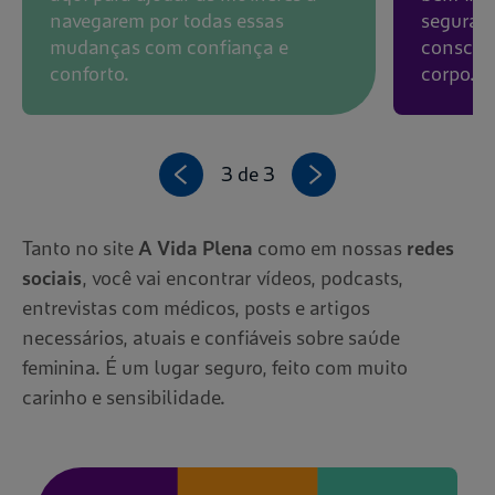
navegarem por todas essas
seguras
mudanças com confiança e
conscien
conforto.
corpo.
3 de 3
Tanto no site
A Vida Plena
como em nossas
redes
sociais
, você vai encontrar vídeos, podcasts,
entrevistas com médicos, posts e artigos
necessários, atuais e confiáveis sobre saúde
feminina. É um lugar seguro, feito com muito
carinho e sensibilidade.