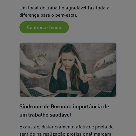
Um local de trabalho agradável faz toda a
diferença para o bem-estar.
Continuar lendo
Filtrar por:
Principais doenças
Si
Burnout
Depressão
Síndrome de Burnout: importância de
Saúde e bem-estar
um trabalho saudável
Rotina
Exaustão, distanciamento afetivo e perda de
Saúde mental
sentido na realização profissional marcam